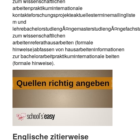
zum wissenschaftlichen
arbeitenpraktikuminternationale
kontakteforschungsprojekteaktuellesterminemailingliste
m und
lehrebachelorstudiengÃ¤ngemasterstudiengÃ¤ngefachst
zum wissenschaftlichen
arbeitenreferathausarbeiten (formale
hinweise)abfassen von hausarbeiteninformationen
zur bachelorarbeitpraktikuminternationale beiten
(formale hinweise).
Englische zitierweise