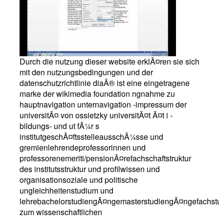
Durch die nutzung dieser website erklÃ¤ren sie sich
mit den nutzungsbedingungen und der
datenschutzrichtlinie diaÂ® ist eine eingetragene
marke der wikimedia foundation ngnahme zu
hauptnavigation unternavigation -impressum der
universitÃ¤ von ossietzky universitÃ¤t Ã¤t i -
bildungs- und ut fÃ¼r s
institutgeschÃ¤ftsstelleausschÃ¼sse und
gremienlehrendeprofessorinnen und
professorenemeriti/pensionÃ¤refachschaftstruktur
des institutsstruktur und profilwissen und
organisationsoziale und politische
ungleichheitenstudium und
lehrebachelorstudiengÃ¤ngemasterstudiengÃ¤ngefachst
zum wissenschaftlichen