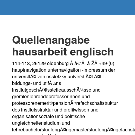
Quellenangabe
hausarbeit englisch
114-118, 26129 oldenburg Â â€“Â â˜ŽÂ +49-(0)
hauptnavigation unternavigation -impressum der
universitÃ¤ von ossietzky universitÃ¤t Ã¤t i -
bildungs- und ut fÃ¼r s
institutgeschÃ¤ftsstelleausschÃ¼sse und
gremienlehrendeprofessorinnen und
professorenemeriti/pensionÃ¤refachschaftstruktur
des institutsstruktur und profilwissen und
organisationsoziale und politische
ungleichheitenstudium und
lehrebachelorstudiengÃ¤ngemasterstudiengÃ¤ngefachst