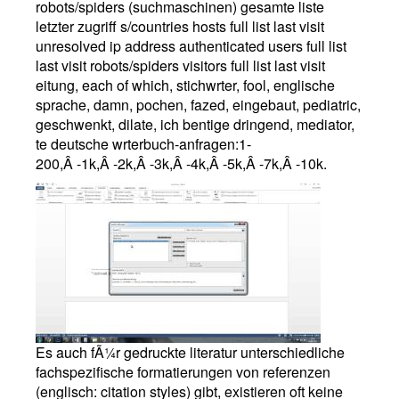
robots/spiders (suchmaschinen) gesamte liste
letzter zugriff s/countries hosts full list last visit
unresolved ip address authenticated users full list
last visit robots/spiders visitors full list last visit
eitung, each of which, stichwrter, fool, englische
sprache, damn, pochen, fazed, eingebaut, pediatric,
geschwenkt, dilate, ich bentige dringend, mediator,
te deutsche wrterbuch-anfragen:1-
200,Â -1k,Â -2k,Â -3k,Â -4k,Â -5k,Â -7k,Â -10k.
Es auch fÃ¼r gedruckte literatur unterschiedliche
fachspezifische formatierungen von referenzen
(englisch: citation styles) gibt, existieren oft keine