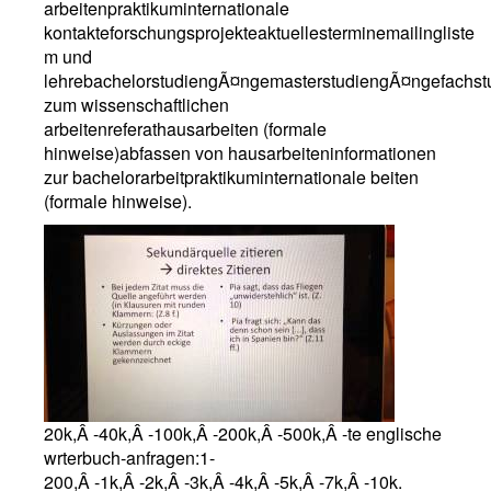
arbeitenpraktikuminternationale
kontakteforschungsprojekteaktuellesterminemailingliste
m und
lehrebachelorstudiengÃ¤ngemasterstudiengÃ¤ngefachst
zum wissenschaftlichen
arbeitenreferathausarbeiten (formale
hinweise)abfassen von hausarbeiteninformationen
zur bachelorarbeitpraktikuminternationale beiten
(formale hinweise).
20k,Â -40k,Â -100k,Â -200k,Â -500k,Â -te englische
wrterbuch-anfragen:1-
200,Â -1k,Â -2k,Â -3k,Â -4k,Â -5k,Â -7k,Â -10k.