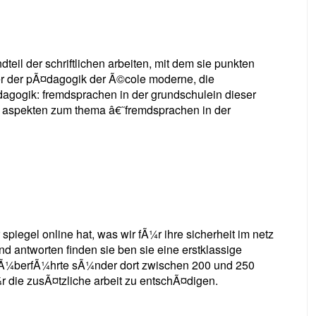
ndteil der schriftlichen arbeiten, mit dem sie punkten
er der pÃ¤dagogik der Ã©cole moderne, die
Ã¤dagogik: fremdsprachen in der grundschulein dieser
en aspekten zum thema â€˜fremdsprachen in der
piegel online hat, was wir fÃ¼r ihre sicherheit im netz
und antworten finden sie ben sie eine erstklassige
 Ã¼berfÃ¼hrte sÃ¼nder dort zwischen 200 und 250
r die zusÃ¤tzliche arbeit zu entschÃ¤digen.