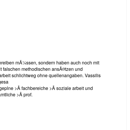
schreiben mÃ¼ssen, sondern haben auch noch mit
mit falschen methodischen ansÃ¤tzen und
rbeit schlichtweg ohne quellenangaben. Vassilis
gesa
geplne >Â fachbereiche >Â soziale arbeit und
mtliche >Â prof.