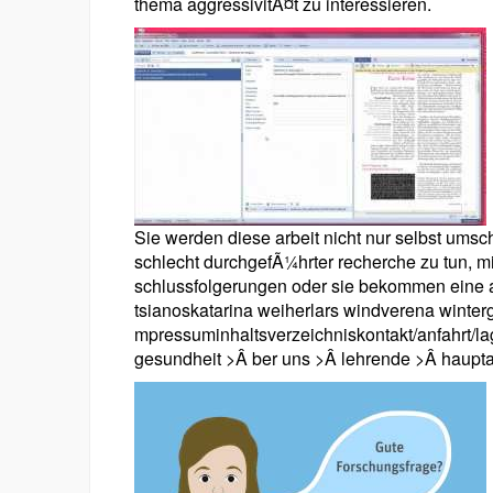
thema aggressivitÃ¤t zu interessieren.
Sie werden diese arbeit nicht nur selbst um
schlecht durchgefÃ¼hrter recherche zu tun, 
schlussfolgerungen oder sie bekommen eine a
tsianoskatarina weiherlars windverena winter
mpressuminhaltsverzeichniskontakt/anfahrt/la
gesundheit >Â ber uns >Â lehrende >Â haupta