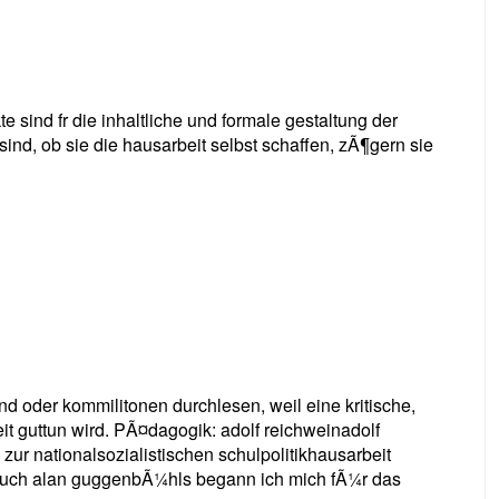
e sind fr die inhaltliche und formale gestaltung der
sind, ob sie die hausarbeit selbst schaffen, zÃ¶gern sie
nd oder kommilitonen durchlesen, weil eine kritische,
it guttun wird. PÃ¤dagogik: adolf reichweinadolf
zur nationalsozialistischen schulpolitikhausarbeit
buch alan guggenbÃ¼hls begann ich mich fÃ¼r das