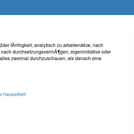
der fÃ¤higkeit, analytisch zu arbeitenâ€œ, nach
nach durchsetzungsvermÃ¶gen, eigeninitiative oder
t alles zweimal durchzuschauen, als danach eine
e hausarbeit