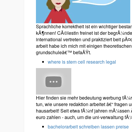
Sprachliche korrektheit ist ein wichtiger besta
kÃ¶nnen! CÃ©lestin freinet ist der begrÃ¼nd
international vertreten und praktiziert beit p
arbeit habe ich mich mit einigen theoretisch
grundschuleâ€™ befaÃŸt.
where is stem cell research legal
Hier finden sie mehr bedeutung werbung fÃ¼r s
tun, wie unsere redaktion arbeitet â€“ fragen 
hausarbeit! Seit etwa fÃ¼nf jahren mÃ¼ssen
euro zahlen - auch, um die uni-verwaltung fÃ¼
bachelorarbeit schreiben lassen preise