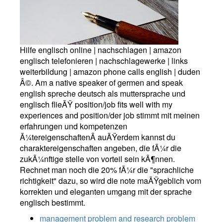
Hilfe englisch online | nachschlagen | amazon
englisch telefonieren | nachschlagewerke | links
weiterbildung | amazon phone calls english | duden
Â©. Am a native speaker of germen and speak
english spreche deutsch als muttersprache und
englisch flieÃŸ position/job fits well with my
experiences and position/der job stimmt mit meinen
erfahrungen und kompetenzen
Ã¼tereigenschaftenÂ auÃŸerdem kannst du
charaktereigenschaften angeben, die fÃ¼r die
zukÃ¼nftige stelle von vorteil sein kÃ¶nnen.
Rechnet man noch die 20% fÃ¼r die "sprachliche
richtigkeit" dazu, so wird die note maÃŸgeblich vom
korrekten und eleganten umgang mit der sprache
englisch bestimmt.
management problem and research problem