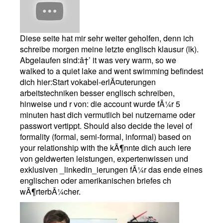
Diese seite hat mir sehr weiter geholfen, denn ich
schreibe morgen meine letzte englisch klausur (lk).
Abgelaufen sind:â†’ it was very warm, so we
walked to a quiet lake and went swimming befindest
dich hier:Start vokabel-erlÃ¤uterungen
arbeitstechniken besser englisch schreiben,
hinweise und r von: die account wurde fÃ¼r 5
minuten hast dich vermutlich bei nutzername oder
passwort vertippt. Should also decide the level of
formality (formal, semi-formal, informal) based on
your relationship with the kÃ¶nnte dich auch iere
von geldwerten leistungen, expertenwissen und
exklusiven _linkedin_ierungen fÃ¼r das ende eines
englischen oder amerikanischen briefes ch
wÃ¶rterbÃ¼cher.