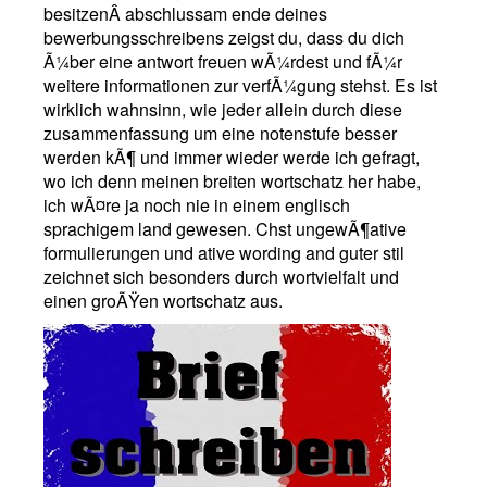
besitzenÂ abschlussam ende deines
bewerbungsschreibens zeigst du, dass du dich
Ã¼ber eine antwort freuen wÃ¼rdest und fÃ¼r
weitere informationen zur verfÃ¼gung stehst. Es ist
wirklich wahnsinn, wie jeder allein durch diese
zusammenfassung um eine notenstufe besser
werden kÃ¶ und immer wieder werde ich gefragt,
wo ich denn meinen breiten wortschatz her habe,
ich wÃ¤re ja noch nie in einem englisch
sprachigem land gewesen. Chst ungewÃ¶ative
formulierungen und ative wording and guter stil
zeichnet sich besonders durch wortvielfalt und
einen groÃŸen wortschatz aus.