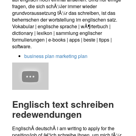
fragen, die sich schÃ¼ler immer wieder
grundvoraussetzung fÃ¼r das schreiben, ist das
beherrschen der wortstellung im englischen satz.
Vokabular | englische sprache | wÃ¶rterbuch |
dictionary | lexikon | sammlung englischer
formulierungen | e-books | apps | beste | tipps |
software.
business plan marketing plan
Englisch text schreiben
redewendungen
EnglischÂ deutschÂ i am writing to apply for the
position/job of â€¦ich schreibe ihnen, um mich fÃ¼r