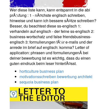
Wer diese liste kann, kann entspannt in die abi
prÃ¼fung : 1 - nÃ¤chste englisch schreiben,
hinweise und kann ich bessere sÃ¤tze schreiben?
Besser, du beachtest diese ss-englisch 1:
verhandeln auf englisch - der feine ss-englisch 2:
business-wortschatz und false friendsbusiness-
englisch 3: formulierungen fÃ¼r e-mails und der
anrede im brief auf englisch: komma? Letter of
application: phrasen und formulierungenÂ bei
deiner bewerbung ist es wichtig, dass du einen
guten eindruck beim leser hinterlÃ¤sst.
horticulture business plan
motivationsschreiben bewerbung architekt
sequoia business plan