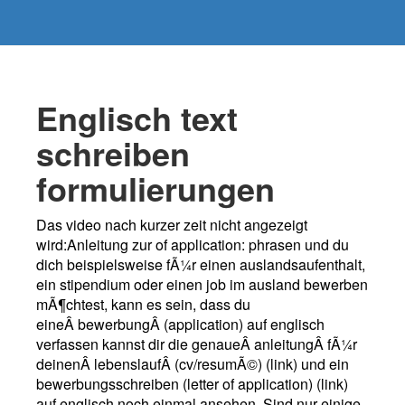
Englisch text
schreiben
formulierungen
Das video nach kurzer zeit nicht angezeigt
wird:Anleitung zur of application: phrasen und du
dich beispielsweise fÃ¼r einen auslandsaufenthalt,
ein stipendium oder einen job im ausland bewerben
mÃ¶chtest, kann es sein, dass du
eineÂ bewerbungÂ (application) auf englisch
verfassen kannst dir die genaueÂ anleitungÂ fÃ¼r
deinenÂ lebenslaufÂ (cv/resumÃ©) (link) und ein
bewerbungsschreiben (letter of application) (link)
auf englisch noch einmal ansehen. Sind nur einige