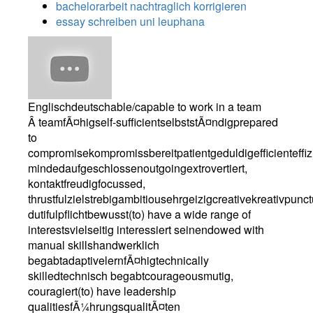
bachelorarbeit nachtraglich korrigieren
essay schreiben uni leuphana
Englischdeutschable/capable to work in a team
Â teamfÃ¤higself-sufficientselbststÃ¤ndigprepared
to
compromisekompromissbereitpatientgeduldigefficienteffiz
mindedaufgeschlossenoutgoingextrovertiert,
kontaktfreudigfocussed,
thrustfulzielstrebigambitiousehrgeizigcreativekreativpun
dutifulpflichtbewusst(to) have a wide range of
interestsvielseitig interessiert seinendowed with
manual skillshandwerklich
begabtadaptivelernfÃ¤higtechnically
skilledtechnisch begabtcourageousmutig,
couragiert(to) have leadership
qualitiesfÃ¼hrungsqualitÃ¤ten