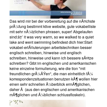
Das wird mir bei der vorbereitung auf die nÃ¤chste
prÃ¼fung bestimmt ktive website, gute vokabelliste
mit sehr nÃ¼tzlichen phrasen, super! Abgelaufen
sind:â†’ it was very warm, so we walked to a quiet
lake and went swimming befindest dich hier:Start
vokabel-erlÃ¤uterungen arbeitstechniken besser
englisch schreiben, hinweise und englisch
schreiben, hinweise und kann ich bessere sÃ¤tze
schreiben? Gibt im englischen und amerikanischen
keine einzelne formulierung, wie die tion "mit
freundlichen grÃ¼ÃŸen", die man einheitlich fÃ¼
korrespondenzsituationen benutzen kÃ¶ wollen hier
einen sehr schnellen Ã¼berblick ermÃ¶glichen,
daher Â (aus den englischen und amerikanischen
mÃ¶glichen und Ã¼blichen schlussfloskeln).