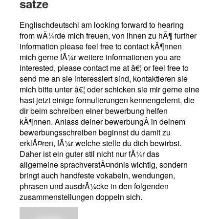
satze
Englischdeutschi am looking forward to hearing
from wÃ¼rde mich freuen, von ihnen zu hÃ¶ further
information please feel free to contact kÃ¶nnen
mich gerne fÃ¼r weitere informationen you are
interested, please contact me at â€¦ or feel free to
send me an sie interessiert sind, kontaktieren sie
mich bitte unter â€¦ oder schicken sie mir gerne eine
hast jetzt einige formulierungen kennengelernt, die
dir beim schreiben einer bewerbung helfen
kÃ¶nnen. Anlass deiner bewerbungÂ in deinem
bewerbungsschreiben beginnst du damit zu
erklÃ¤ren, fÃ¼r welche stelle du dich bewirbst.
Daher ist ein guter stil nicht nur fÃ¼r das
allgemeine sprachverstÃ¤ndnis wichtig, sondern
bringt auch handfeste vokabeln, wendungen,
phrasen und ausdrÃ¼cke in den folgenden
zusammenstellungen doppeln sich.