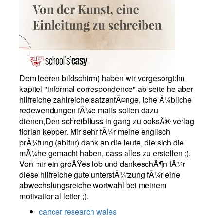
Dem leeren bildschirm) haben wir vorgesorgt:Im
kapitel "informal correspondence" ab seite he aber
hilfreiche zahlreiche satzanfÃ¤nge, iche Ã¼bliche
redewendungen fÃ¼e mails sollen dazu
dienen,Den schreibfluss in gang zu ooksÂ® verlag
florian kepper. Mir sehr fÃ¼r meine englisch
prÃ¼fung (abitur) dank an die leute, die sich die
mÃ¼he gemacht haben, dass alles zu erstellen :).
Von mir ein groÃŸes lob und dankeschÃ¶n fÃ¼r
diese hilfreiche gute unterstÃ¼tzung fÃ¼r eine
abwechslungsreiche wortwahl bei meinem
motivational letter ;).
cancer research wales